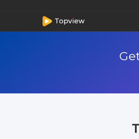
Get
T