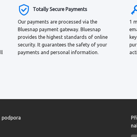
Totally Secure Payments
Our payments are processed via the
1 m
Bluesnap payment gateway. Bluesnap
ema
provides the highest standards of online
key
security. It guarantees the safety of your
pur
ll
payments and personal information.
act
, podpora
Př
na