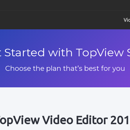
Vi
TopView Movie Mak
TopView DVD 
Centrum
 Started with TopView 
Pro Windows
Pro Windows
Pro W
TopView Video Edit
Podpor
Choose the plan that’s best for you
Pro Windows
Pro W
TopView Video Conv
Pro Windows
Youtube stahovač
opView Video Editor 20
Pro Windows