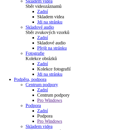
Skladem videa
Sběr videozáznamů
Zadní
Skladem videa
Jdi na stránku
Skladové audio
Sběr zvukových vzorků
Zadní
Skladové audio
Přejít na stránku
Fotografie
Kolekce obrázků
Zadní
Kolekce fotografií
Jdi na stránku
Podpěra, podpora
Centrum podpory
Zadní
Centrum podpory
Pro Windows
Podpora
Zadní
Podpora
Pro Windows
Skladem videa