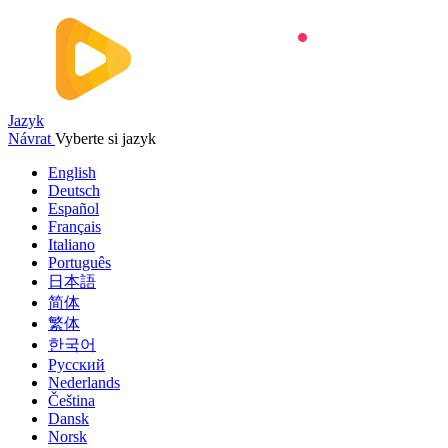
Jazyk
Návrat
Vyberte si jazyk
English
Deutsch
Español
Français
Italiano
Português
日本語
简体
繁体
한국어
Русский
Nederlands
Čeština
Dansk
Norsk