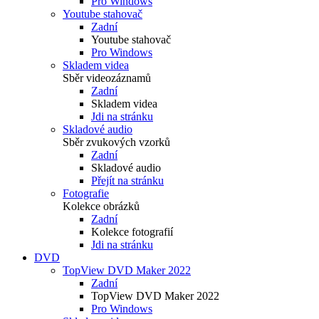
Pro Windows
Youtube stahovač
Zadní
Youtube stahovač
Pro Windows
Skladem videa
Sběr videozáznamů
Zadní
Skladem videa
Jdi na stránku
Skladové audio
Sběr zvukových vzorků
Zadní
Skladové audio
Přejít na stránku
Fotografie
Kolekce obrázků
Zadní
Kolekce fotografií
Jdi na stránku
DVD
TopView DVD Maker 2022
Zadní
TopView DVD Maker 2022
Pro Windows