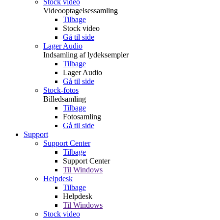
Stock video
Videooptagelsessamling
Tilbage
Stock video
Gå til side
Lager Audio
Indsamling af lydeksempler
Tilbage
Lager Audio
Gå til side
Stock-fotos
Billedsamling
Tilbage
Fotosamling
Gå til side
Support
Support Center
Tilbage
Support Center
Til Windows
Helpdesk
Tilbage
Helpdesk
Til Windows
Stock video