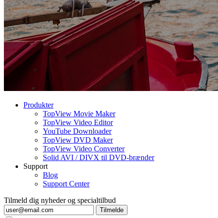
Produkter
TopView Movie Maker
TopView Video Editor
YouTube Downloader
TopView DVD Maker
TopView Video Converter
Solid AVI / DIVX til DVD-brænder
Support
Blog
Support Center
Tilmeld dig nyheder og specialtilbud
Tilmelde