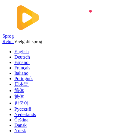
Sprog
Retur
Vælg dit sprog
English
Deutsch
Español
Français
Italiano
Português
日本語
简体
繁体
한국어
Русский
Nederlands
Čeština
Dansk
Norsk