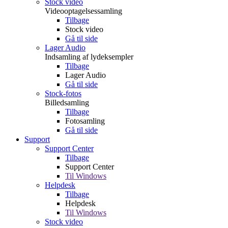
Stock video
Videooptagelsessamling
Tilbage
Stock video
Gå til side
Lager Audio
Indsamling af lydeksempler
Tilbage
Lager Audio
Gå til side
Stock-fotos
Billedsamling
Tilbage
Fotosamling
Gå til side
Support
Support Center
Tilbage
Support Center
Til Windows
Helpdesk
Tilbage
Helpdesk
Til Windows
Stock video