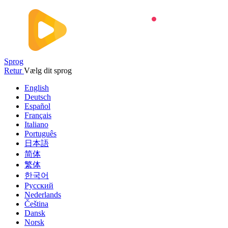
Sprog
Retur
Vælg dit sprog
English
Deutsch
Español
Français
Italiano
Português
日本語
简体
繁体
한국어
Русский
Nederlands
Čeština
Dansk
Norsk