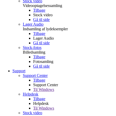
Stock video
Videooptagelsessamling
Tilbage
Stock video
Gå til side
Lager Audio
Indsamling af lydeksempler
Tilbage
Lager Audio
Gå til side
Stock-fotos
Billedsamling
Tilbage
Fotosamling
Gå til side
Support
Support Center
Tilbage
Support Center
Til Windows
Helpdesk
Tilbage
Helpdesk
Til Windows
Stock video