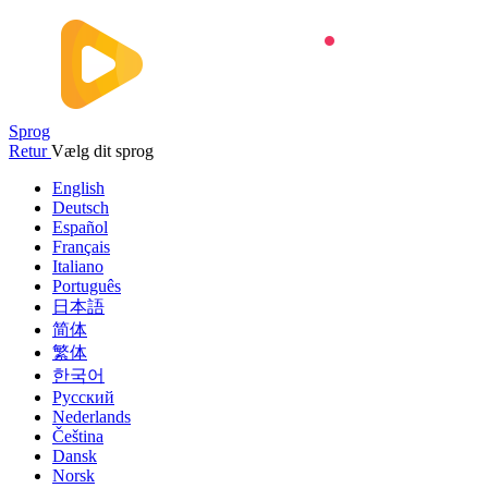
Sprog
Retur
Vælg dit sprog
English
Deutsch
Español
Français
Italiano
Português
日本語
简体
繁体
한국어
Русский
Nederlands
Čeština
Dansk
Norsk