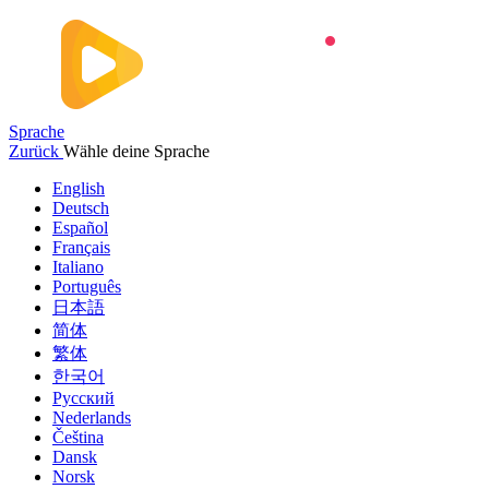
Sprache
Zurück
Wähle deine Sprache
English
Deutsch
Español
Français
Italiano
Português
日本語
简体
繁体
한국어
Русский
Nederlands
Čeština
Dansk
Norsk