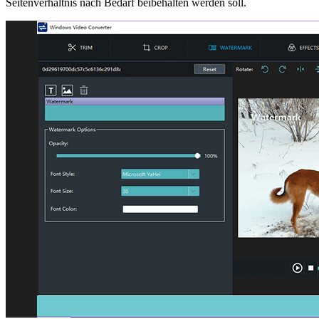
Seitenverhältnis nach Bedarf beibehalten werden soll.