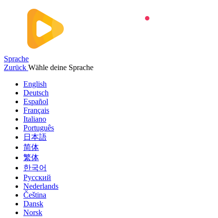
Sprache
Zurück
Wähle deine Sprache
English
Deutsch
Español
Français
Italiano
Português
日本語
简体
繁体
한국어
Русский
Nederlands
Čeština
Dansk
Norsk