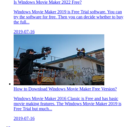
Is Windows Movie Maker 2022 Free?
Windows Movie Maker 2019 is Free Trial software. You can
try the software for free. Then you can decide whether to buy
the full...
2019-07-16
How to Download Windows Movie Maker Free Version?
Windows Movie Maker 2016 Classic is Free and has basic
movie making features. The Windows Movie Maker 2019 is
Free Trial but much...
2019-07-16