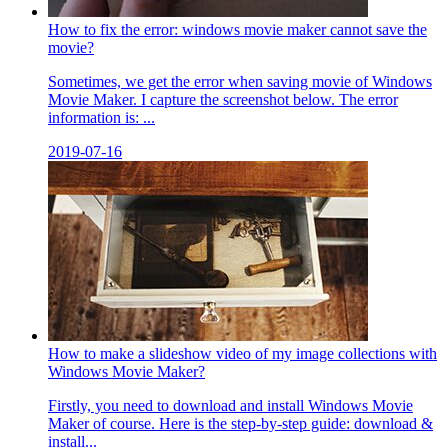
How to fix the error: windows movie maker cannot save the
movie?
Sometimes, we get the error when saving movie of Windows
Movie Maker. I capture the screenshot below. The error
information is: ...
2019-07-16
How to make a slideshow video of my image collections with
Windows Movie Maker?
Firstly, you need to download and install Windows Movie
Maker of course. Here is the step-by-step guide: download &
install...