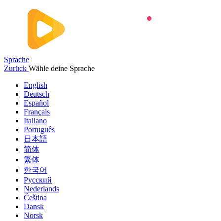
Sprache
Zurück
Wähle deine Sprache
English
Deutsch
Español
Français
Italiano
Português
日本語
简体
繁体
한국어
Русский
Nederlands
Čeština
Dansk
Norsk