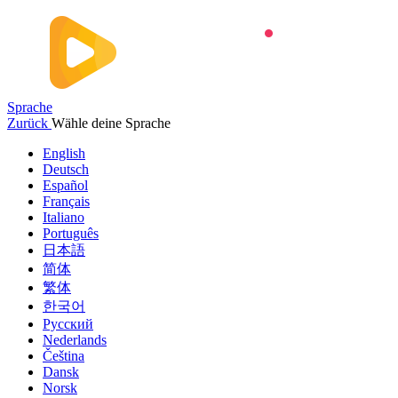
Sprache
Zurück
Wähle deine Sprache
English
Deutsch
Español
Français
Italiano
Português
日本語
简体
繁体
한국어
Русский
Nederlands
Čeština
Dansk
Norsk