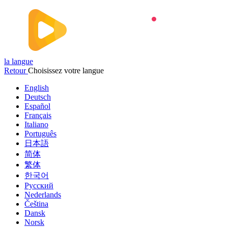
la langue
Retour
Choisissez votre langue
English
Deutsch
Español
Français
Italiano
Português
日本語
简体
繁体
한국어
Русский
Nederlands
Čeština
Dansk
Norsk