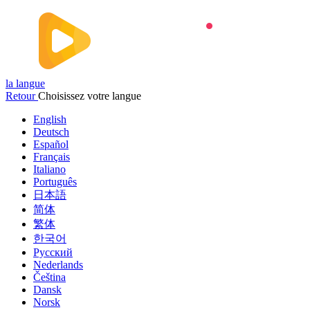
la langue
Retour
Choisissez votre langue
English
Deutsch
Español
Français
Italiano
Português
日本語
简体
繁体
한국어
Русский
Nederlands
Čeština
Dansk
Norsk