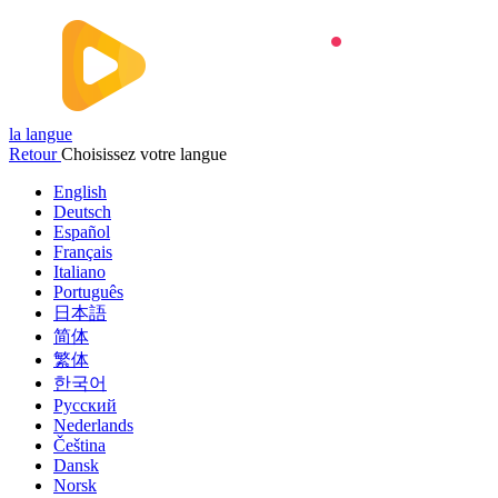
la langue
Retour
Choisissez votre langue
English
Deutsch
Español
Français
Italiano
Português
日本語
简体
繁体
한국어
Русский
Nederlands
Čeština
Dansk
Norsk