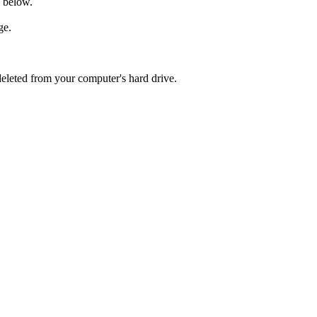
e below.
age.
 deleted from your computer's hard drive.