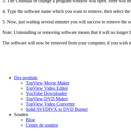
3. The Uninstall or change a program window will open. Here will be l
4. Type the software name which you want to remove, then select the so
5. Now, just waiting several minutes you will success to remove the s
Note: Uninstalling or removing software means that it will no longer b
The software will now be removed from your computer, if you wish to r
Des produits
TopView Movie Maker
TopView Video Editor
YouTube Downloader
TopView DVD Maker
TopView Video Converter
Solid AVI/DIVX to DVD Burner
Soutien
Blog
Centre de soutien