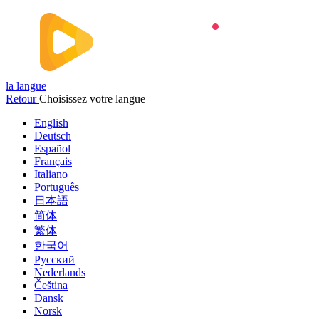
la langue
Retour
Choisissez votre langue
English
Deutsch
Español
Français
Italiano
Português
日本語
简体
繁体
한국어
Русский
Nederlands
Čeština
Dansk
Norsk