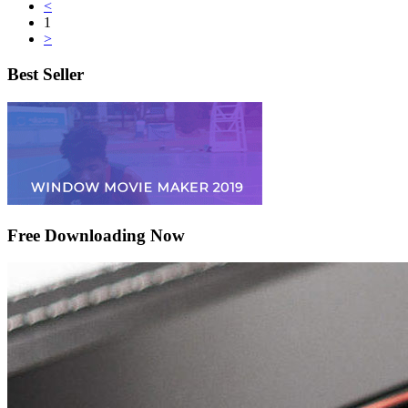
<
1
>
Best Seller
Free Downloading Now