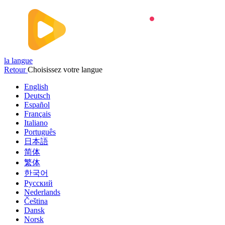
la langue
Retour
Choisissez votre langue
English
Deutsch
Español
Français
Italiano
Português
日本語
简体
繁体
한국어
Русский
Nederlands
Čeština
Dansk
Norsk