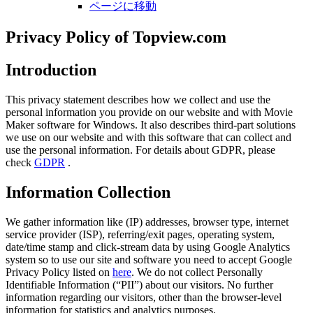
ページに移動
Privacy Policy of Topview.com
Introduction
This privacy statement describes how we collect and use the
personal information you provide on our website and with Movie
Maker software for Windows. It also describes third-part solutions
we use on our website and with this software that can collect and
use the personal information. For details about GDPR, please
check
GDPR
.
Information Collection
We gather information like (IP) addresses, browser type, internet
service provider (ISP), referring/exit pages, operating system,
date/time stamp and click-stream data by using Google Analytics
system so to use our site and software you need to accept Google
Privacy Policy listed on
here
. We do not collect Personally
Identifiable Information (“PII”) about our visitors. No further
information regarding our visitors, other than the browser-level
information for statistics and analytics purposes.