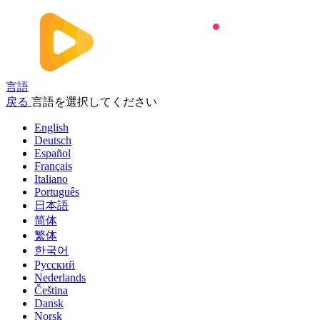
言語
戻る
言語を選択してください
English
Deutsch
Español
Français
Italiano
Português
日本語
简体
繁体
한국어
Русский
Nederlands
Čeština
Dansk
Norsk