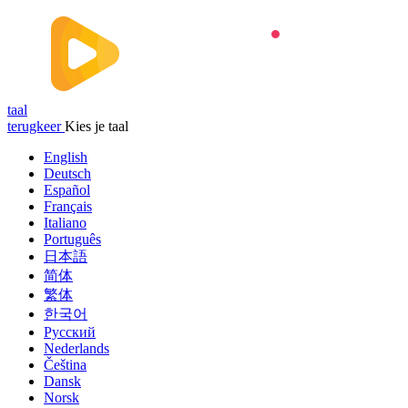
taal
terugkeer
Kies je taal
English
Deutsch
Español
Français
Italiano
Português
日本語
简体
繁体
한국어
Русский
Nederlands
Čeština
Dansk
Norsk