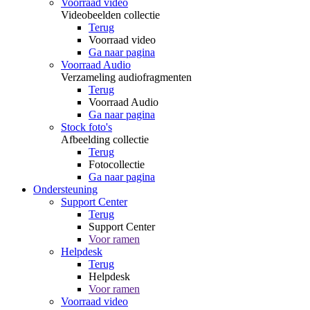
Voorraad video
Videobeelden collectie
Terug
Voorraad video
Ga naar pagina
Voorraad Audio
Verzameling audiofragmenten
Terug
Voorraad Audio
Ga naar pagina
Stock foto's
Afbeelding collectie
Terug
Fotocollectie
Ga naar pagina
Ondersteuning
Support Center
Terug
Support Center
Voor ramen
Helpdesk
Terug
Helpdesk
Voor ramen
Voorraad video