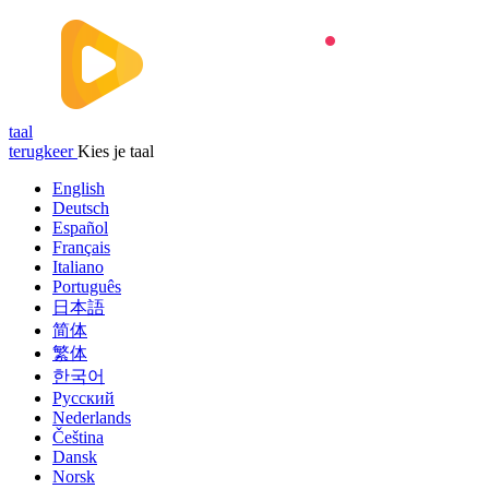
taal
terugkeer
Kies je taal
English
Deutsch
Español
Français
Italiano
Português
日本語
简体
繁体
한국어
Русский
Nederlands
Čeština
Dansk
Norsk