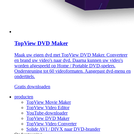
TopView DVD Maker
Maak uw eigen dvd met TopView DVD Maker. Converteer
en brand uw video's naar dvd. Daarna kunnen uw video's
worden afgespeeld op Home / Portable DVD-spelers.
Ondersteuning tot 60 videoformaten. Aangepast dvd-menu en
ondertitels.
Gratis downloaden
producten
TopView Movie Maker
TopView Video Editor
YouTube-downloader
TopView DVD Maker
TopView Video Converter
Solide AVI / DIVX naar DVD-brander