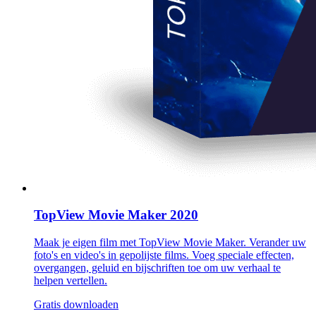
TopView Movie Maker 2020
Maak je eigen film met TopView Movie Maker. Verander uw
foto's en video's in gepolijste films. Voeg speciale effecten,
overgangen, geluid en bijschriften toe om uw verhaal te
helpen vertellen.
Gratis downloaden