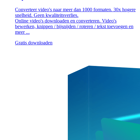
Converteer video's naar meer dan 1000 formaten. 30x hogere
snelheid. Geen kwaliteitsverlies.
Online video's downloaden en converteren. Video's
bewerken, knippen / bijsnijden / roteren / tekst toevoegen en
meer ...
Gratis downloaden