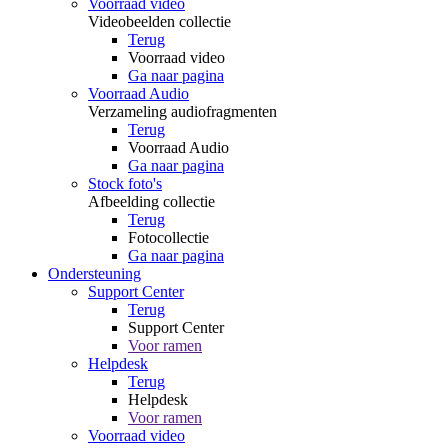
Voorraad video
Videobeelden collectie
Terug
Voorraad video
Ga naar pagina
Voorraad Audio
Verzameling audiofragmenten
Terug
Voorraad Audio
Ga naar pagina
Stock foto's
Afbeelding collectie
Terug
Fotocollectie
Ga naar pagina
Ondersteuning
Support Center
Terug
Support Center
Voor ramen
Helpdesk
Terug
Helpdesk
Voor ramen
Voorraad video