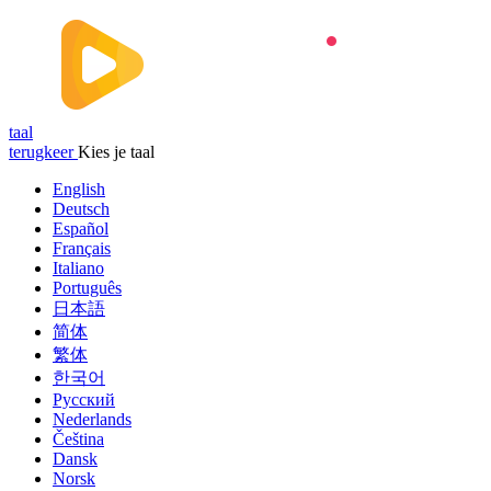
taal
terugkeer
Kies je taal
English
Deutsch
Español
Français
Italiano
Português
日本語
简体
繁体
한국어
Русский
Nederlands
Čeština
Dansk
Norsk