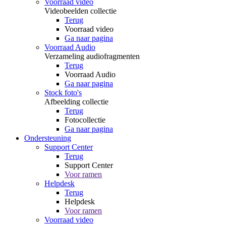
Voorraad video
Videobeelden collectie
Terug
Voorraad video
Ga naar pagina
Voorraad Audio
Verzameling audiofragmenten
Terug
Voorraad Audio
Ga naar pagina
Stock foto's
Afbeelding collectie
Terug
Fotocollectie
Ga naar pagina
Ondersteuning
Support Center
Terug
Support Center
Voor ramen
Helpdesk
Terug
Helpdesk
Voor ramen
Voorraad video