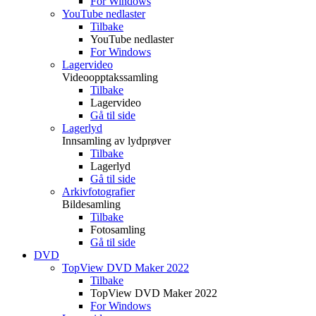
For Windows
YouTube nedlaster
Tilbake
YouTube nedlaster
For Windows
Lagervideo
Videoopptakssamling
Tilbake
Lagervideo
Gå til side
Lagerlyd
Innsamling av lydprøver
Tilbake
Lagerlyd
Gå til side
Arkivfotografier
Bildesamling
Tilbake
Fotosamling
Gå til side
DVD
TopView DVD Maker 2022
Tilbake
TopView DVD Maker 2022
For Windows