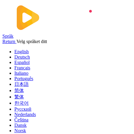
Språk
Return
Velg språket ditt
English
Deutsch
Español
Français
Italiano
Português
日本語
简体
繁体
한국어
Русский
Nederlands
Čeština
Dansk
Norsk