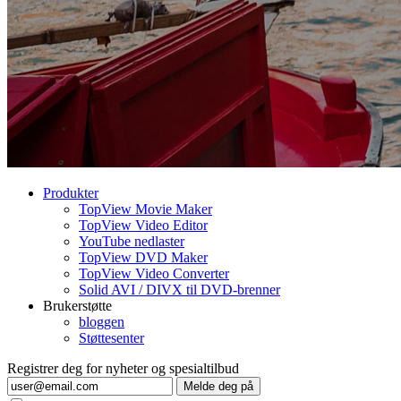
Produkter
TopView Movie Maker
TopView Video Editor
YouTube nedlaster
TopView DVD Maker
TopView Video Converter
Solid AVI / DIVX til DVD-brenner
Brukerstøtte
bloggen
Støttesenter
Registrer deg for nyheter og spesialtilbud
Melde deg på