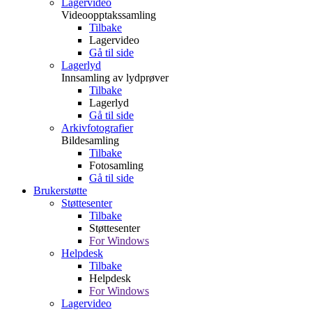
Lagervideo
Videoopptakssamling
Tilbake
Lagervideo
Gå til side
Lagerlyd
Innsamling av lydprøver
Tilbake
Lagerlyd
Gå til side
Arkivfotografier
Bildesamling
Tilbake
Fotosamling
Gå til side
Brukerstøtte
Støttesenter
Tilbake
Støttesenter
For Windows
Helpdesk
Tilbake
Helpdesk
For Windows
Lagervideo