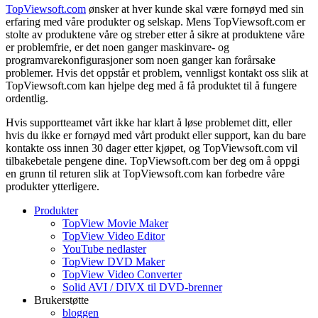
TopViewsoft.com
ønsker at hver kunde skal være fornøyd med sin
erfaring med våre produkter og selskap. Mens TopViewsoft.com er
stolte av produktene våre og streber etter å sikre at produktene våre
er problemfrie, er det noen ganger maskinvare- og
programvarekonfigurasjoner som noen ganger kan forårsake
problemer. Hvis det oppstår et problem, vennligst kontakt oss slik at
TopViewsoft.com kan hjelpe deg med å få produktet til å fungere
ordentlig.
Hvis supportteamet vårt ikke har klart å løse problemet ditt, eller
hvis du ikke er fornøyd med vårt produkt eller support, kan du bare
kontakte oss innen 30 dager etter kjøpet, og TopViewsoft.com vil
tilbakebetale pengene dine. TopViewsoft.com ber deg om å oppgi
en grunn til returen slik at TopViewsoft.com kan forbedre våre
produkter ytterligere.
Produkter
TopView Movie Maker
TopView Video Editor
YouTube nedlaster
TopView DVD Maker
TopView Video Converter
Solid AVI / DIVX til DVD-brenner
Brukerstøtte
bloggen