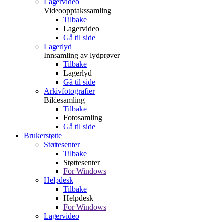
Lagervideo
Videoopptakssamling
Tilbake
Lagervideo
Gå til side
Lagerlyd
Innsamling av lydprøver
Tilbake
Lagerlyd
Gå til side
Arkivfotografier
Bildesamling
Tilbake
Fotosamling
Gå til side
Brukerstøtte
Støttesenter
Tilbake
Støttesenter
For Windows
Helpdesk
Tilbake
Helpdesk
For Windows
Lagervideo