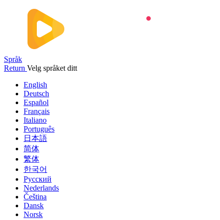
Språk
Return
Velg språket ditt
English
Deutsch
Español
Français
Italiano
Português
日本語
简体
繁体
한국어
Русский
Nederlands
Čeština
Dansk
Norsk