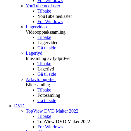
For Windows
YouTube nedlaster
Tilbake
YouTube nedlaster
For Windows
Lagervideo
Videoopptakssamling
Tilbake
Lagervideo
Gå til side
Lagerlyd
Innsamling av lydprøver
Tilbake
Lagerlyd
Gå til side
Arkivfotografier
Bildesamling
Tilbake
Fotosamling
Gå til side
DVD
TopView DVD Maker 2022
Tilbake
TopView DVD Maker 2022
For Windows