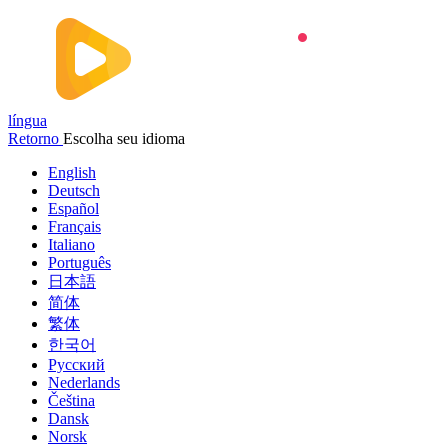
língua
Retorno
Escolha seu idioma
English
Deutsch
Español
Français
Italiano
Português
日本語
简体
繁体
한국어
Русский
Nederlands
Čeština
Dansk
Norsk