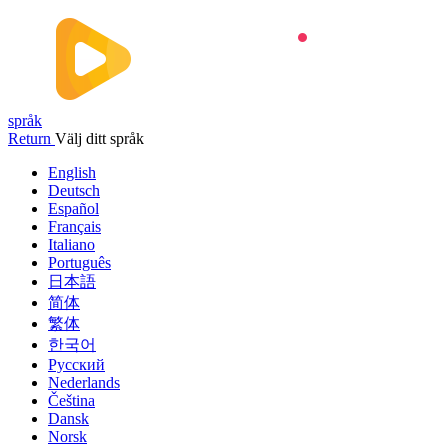
språk
Return
Välj ditt språk
English
Deutsch
Español
Français
Italiano
Português
日本語
简体
繁体
한국어
Русский
Nederlands
Čeština
Dansk
Norsk