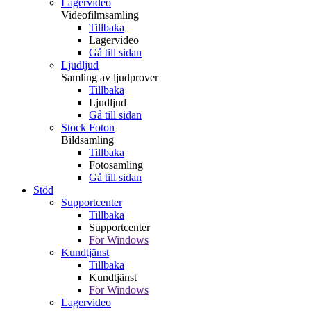
Lagervideo
Videofilmsamling
Tillbaka
Lagervideo
Gå till sidan
Ljudljud
Samling av ljudprover
Tillbaka
Ljudljud
Gå till sidan
Stock Foton
Bildsamling
Tillbaka
Fotosamling
Gå till sidan
Stöd
Supportcenter
Tillbaka
Supportcenter
För Windows
Kundtjänst
Tillbaka
Kundtjänst
För Windows
Lagervideo