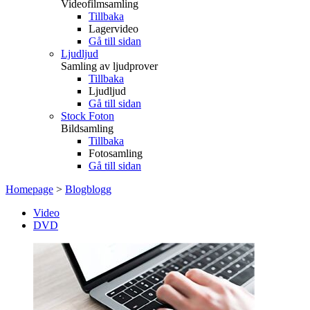
Videofilmsamling
Tillbaka
Lagervideo
Gå till sidan
Ljudljud
Samling av ljudprover
Tillbaka
Ljudljud
Gå till sidan
Stock Foton
Bildsamling
Tillbaka
Fotosamling
Gå till sidan
Homepage
>
Blogblogg
Video
DVD