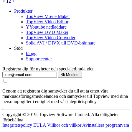
<
1
2
>
Produkter
TopView Movie Maker
TopView Video Editor
YYoutube nedladdare
TopView DVD Maker
TopView Video Converter
Solid AVI / DIVX till DVD-brännare
Stöd
blogg
Supportcenter
Registrera dig för nyheter och specialerbjudanden
Bli Medlem
Genom att registrera dig samtycker du till att ta emot våra
marknadsföringsmeddelanden och samtycker till Topview med dina
personuppgifter i enlighet med vår integritetspolicy.
Copyright © 2019, Topview Software Limited. Alla rättigheter
förbehållna.
Integritetspolicy
EULA
Villkor och villkor
Avinstallera programvara