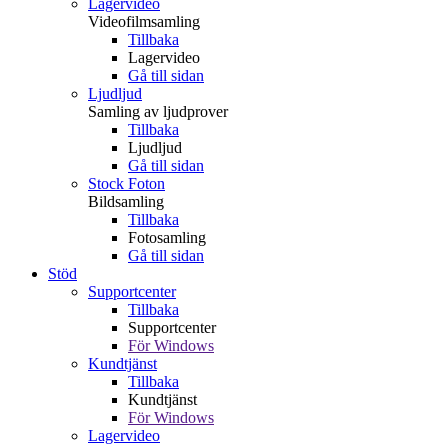
Lagervideo
Videofilmsamling
Tillbaka
Lagervideo
Gå till sidan
Ljudljud
Samling av ljudprover
Tillbaka
Ljudljud
Gå till sidan
Stock Foton
Bildsamling
Tillbaka
Fotosamling
Gå till sidan
Stöd
Supportcenter
Tillbaka
Supportcenter
För Windows
Kundtjänst
Tillbaka
Kundtjänst
För Windows
Lagervideo