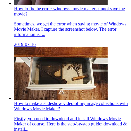
How to fix the error: windows movie maker cannot save the
movie?
Sometimes, we get the error when saving movie of Windows
Movie Maker. I capture the screenshot below. The error
information is: ...
2019-07-16
How to make a slideshow video of my image collections with
Windows Movie Maker?
Firstly, you need to download and install Windows Movie
Maker of course. Here is the step-by-step guide: download &
install...