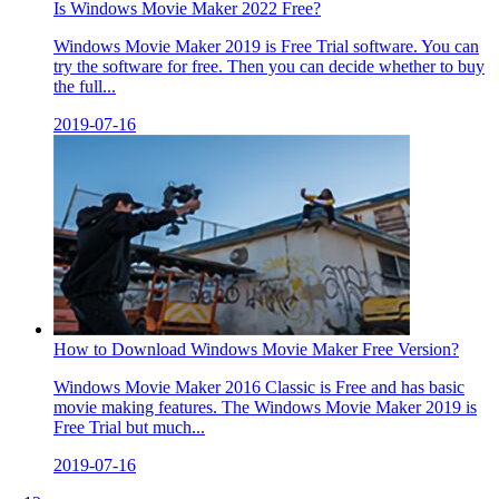
Is Windows Movie Maker 2022 Free?
Windows Movie Maker 2019 is Free Trial software. You can
try the software for free. Then you can decide whether to buy
the full...
2019-07-16
How to Download Windows Movie Maker Free Version?
Windows Movie Maker 2016 Classic is Free and has basic
movie making features. The Windows Movie Maker 2019 is
Free Trial but much...
2019-07-16