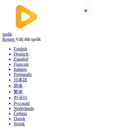
språk
Return
Välj ditt språk
English
Deutsch
Español
Français
Italiano
Português
日本語
简体
繁体
한국어
Русский
Nederlands
Čeština
Dansk
Norsk