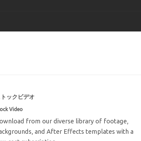
TopViewムービーメーカー 
TopView DVDメーカー
サポートセン
Windowsの場合
Windowsの場合
Windowsの場合
TopView Video Editor 20
ヘルプデスク
Windowsの場合
Windowsの場合
ストックビデオ
TopView Video Converter
ock Video
Windowsの場合
ownload from our diverse library of footage,
ackgrounds, and After Effects templates with a
ユーチューブのダウンロ