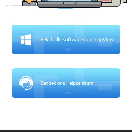
Bekijk alle software voor TopView
Bezoek ons Helpcentrum