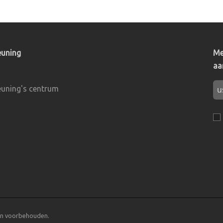
euning
Me
aa
uning's centrum
ten voorbehouden.