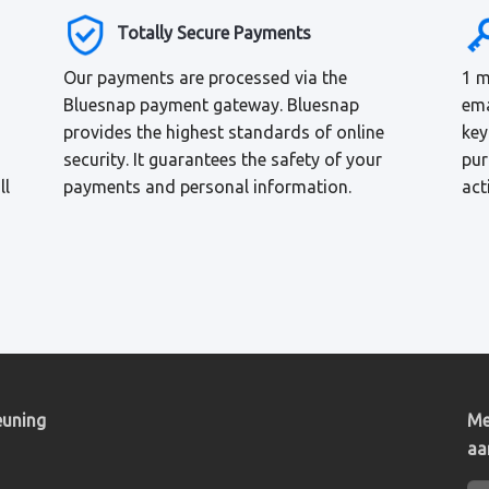
Totally Secure Payments
Our payments are processed via the
1 m
Bluesnap payment gateway. Bluesnap
ema
provides the highest standards of online
key
security. It guarantees the safety of your
pur
ll
payments and personal information.
act
euning
Me
aa