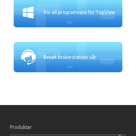
Vis all programvare for TopView
Besøk brukerstøtten vår
Produkter