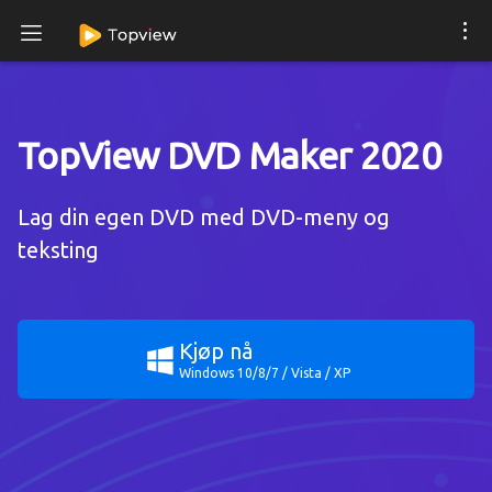
TopView DVD Maker 2020
Lag din egen DVD med DVD-meny og
teksting
Kjøp nå
Windows 10/8/7 / Vista / XP