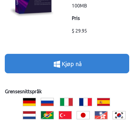
100MB
Pris
$ 29.95
Kjøp nå
Grensesnittspråk