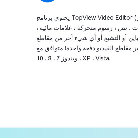
يحتوي برنامج TopView Video Editor (مجموعة أدوات التحرير) على كل ما تحتاجه لتحرير ملفات الفيديو الخاصة بك. يمكنك بسهولة قص
رات ، نص ، رسوم متحركة ، علامات مائية ،
اين أو التشبع أو أي شيء آخر من مقاطع
ر مقاطع الفيديو دفعة واحدة! متوافق مع
ويندوز 7 ، 8 ، 10 ، XP ، Vista.