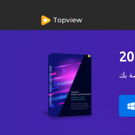
صة بك