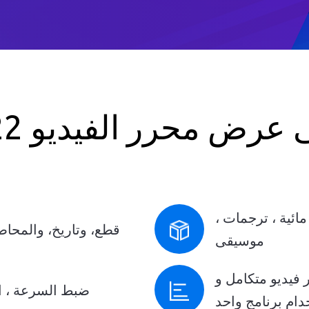
للنوافذ
 عرض محرر الفيديو 2022
ائية ، ترجمات ،
قطع، وتاريخ، والمحاصي
موسيقى
تكامل و Windows Movie Maker.
ضبط السرعة ، الس
دام برنامج واحد