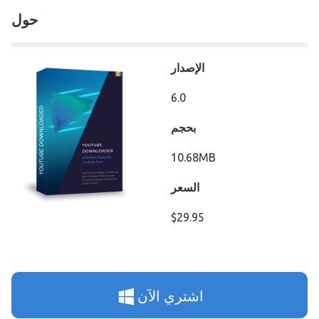
حول
الإصدار
6.0
بحجم
10.68MB
السعر
$29.95
اشتري الآن