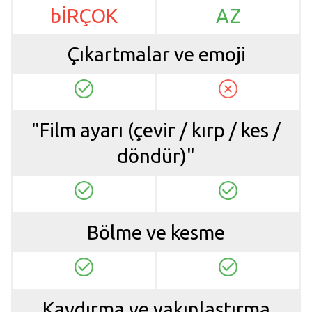
bİRÇOK
AZ
Çıkartmalar ve emoji
"Film ayarı (çevir / kırp / kes /
döndür)"
Bölme ve kesme
Kaydırma ve yakınlaştırma