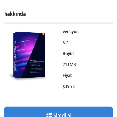
hakkında
versiyon
5.7
Boyut
211MB
Fiyat
$39.95
Şimdi al