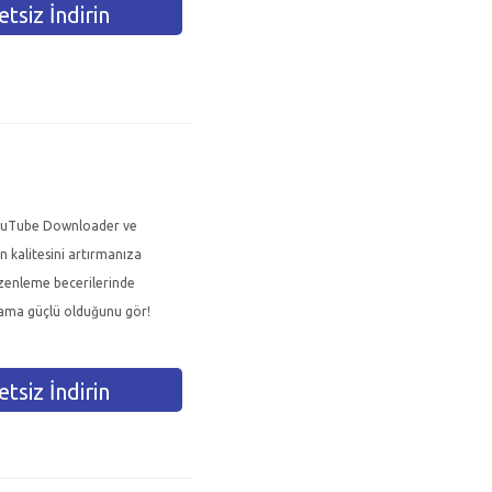
tsiz İndirin
YouTube Downloader ve
n kalitesini artırmanıza
düzenleme becerilerinde
t ama güçlü olduğunu gör!
tsiz İndirin