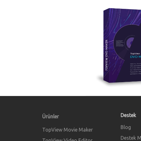
Destek
Ürünler
Blog
TopView Movie Maker
Destek M
TopView Video Editor