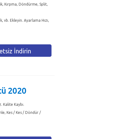
ik, Kırpma, Döndürme, Split,
k, vb. Ekleyin. Ayarlama Hızı,
tsiz İndirin
cü 2020
 Kalite Kaybı.
le, Kes / Kes / Döndür /